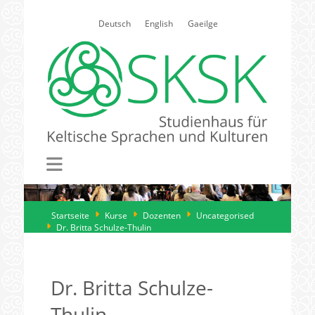
Select your language
Deutsch
English
Gaeilge
Startseite
Kurse
Dozenten
Uncategorised
Dr. Britta Schulze-Thulin
Dr. Britta Schulze-
Thulin