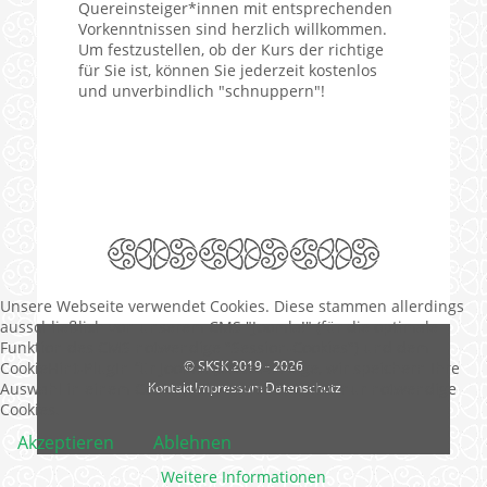
Quereinsteiger*innen mit entsprechenden
Vorkenntnissen sind herzlich willkommen.
Um festzustellen, ob der Kurs der richtige
für Sie ist, können Sie jederzeit kostenlos
und unverbindlich "schnuppern"!
Unsere Webseite verwendet Cookies. Diese stammen allerdings
ausschließlich von unserem CMS "Joomla!" (für die optimale
Funktion des CMS notwendige "Session-Cookies") und dem
© SKSK 2019 - 2026
CookieHint-PlugIn für Joomla (diese Anzeige, wir speichern Ihre
Auswahl in einem Cookie).Wir verwenden also nur notwendige
Kontakt
Impressum
Datenschutz
Cookies.
Akzeptieren
Ablehnen
Weitere Informationen