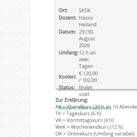
Ort:
SKSK
Dozent:
Hasso
Heiland
Datum:
29./30.
August
2026
Umfang:
12 h an
zwei
Tagen
€ 120,00
Kosten:
/ 102,00
Status:
findet
statt
Zur Erklärung:
AK = Abendkurs (20 h an 10 Abende
Weitere Informationen
.
TK = Tageskurs (6 h)
VK = Vormittagskurs (4 h)
WeK = Wochenendkurs (12 h)
OK = Onlinekurs (Umfang variabel)