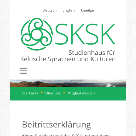
Select your language
Deutsch
English
Gaeilge
Startseite
Über uns
Mitglied werden
Beitrittserklärung
Wenn Sie die Arbeit des SKSK unterstützen